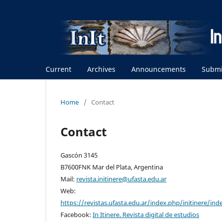
Current
Archives
Announcements
Submi
Home
/
Contact
Contact
Gascón 3145
B7600FNK Mar del Plata, Argentina
Mail:
revista.initinere@ufasta.edu.ar
Web:
https://revistas.ufasta.edu.ar/index.php/initinere/ind
Facebook:
In Itinere. Revista digital de estudios