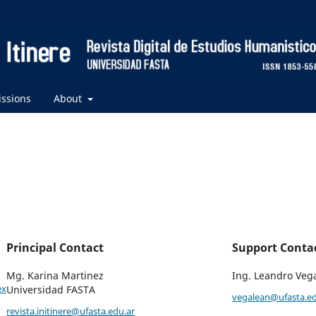
ssions
About
Principal Contact
Support Conta
Mg. Karina Martinez
Ing. Leandro Veg
ex
Universidad FASTA
vegalean@ufasta.ed
revista.initinere@ufasta.edu.ar